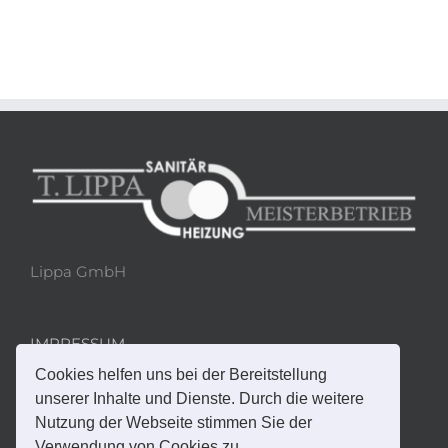
Lippa GmbH
IMPRESSUM
Cookies helfen uns bei der Bereitstellung
DATENSCHUTZ
unserer Inhalte und Dienste. Durch die weitere
Nutzung der Webseite stimmen Sie der
Verwendung von Cookies zu.